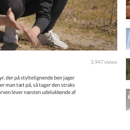
3,947 views
r, der på styltelignende ben jager
r man tæt på, så tager den straks
Larven lever næsten udelukkende af