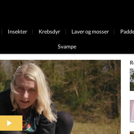
|
Insekter
|
Krebsdyr
|
Laver og mosser
|
Padde
Svampe
R