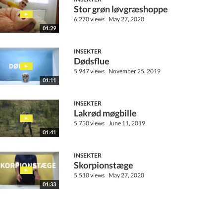
Stor grøn løvgræshoppe
6,270 views
May 27, 2020
01:29
INSEKTER
Dødsflue
5,947 views
November 25, 2019
01:11
INSEKTER
Lakrød møgbille
5,730 views
June 11, 2019
01:41
INSEKTER
Skorpionstæge
5,510 views
May 27, 2020
01:33