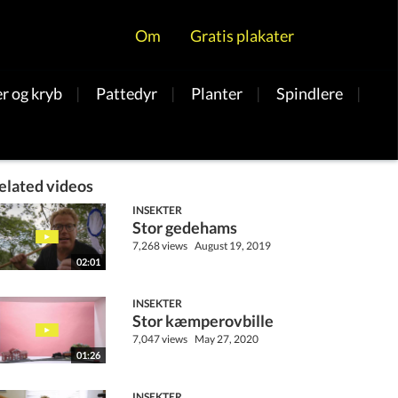
Om
Gratis plakater
r og kryb
|
Pattedyr
|
Planter
|
Spindlere
|
elated videos
INSEKTER
Stor gedehams
7,268 views
August 19, 2019
02:01
INSEKTER
Stor kæmperovbille
7,047 views
May 27, 2020
01:26
INSEKTER