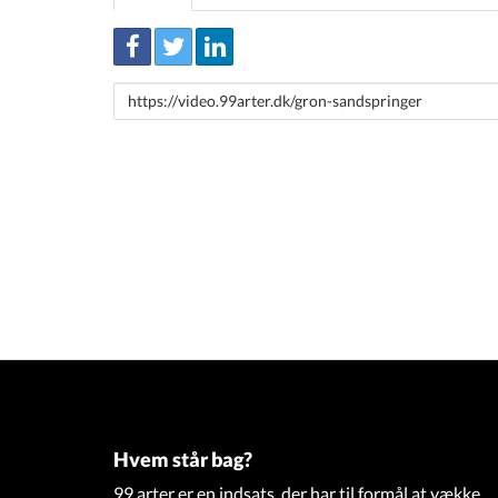
Link
to
share
Hvem står bag?
99 arter er en indsats, der har til formål at vække