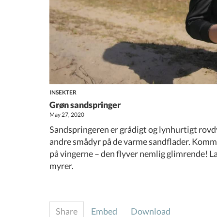
INSEKTER
Grøn sandspringer
May 27, 2020
Sandspringeren er grådigt og lynhurtigt rovdy
andre smådyr på de varme sandflader. Komme
på vingerne – den flyver nemlig glimrende! 
myrer.
Share
Embed
Download