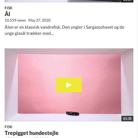
FISK
Ål
10,559 views
May 27, 2020
Ålen er en klassisk vandrefisk. Den yngler i Sargassohavet og de
unge glasål trækker med...
01:35
FISK
Trepigget hundestejle